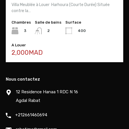
Villa Meublée à Louer Harhoura (Courte Durée) Située
contre la…
Chambres
Salle de bains
Surface
3
400
2
A Louer
2,000MAD
Nous contactez
12 Residence Hanaa 1 RDC N 16
Agdal Rabat
+212661460694