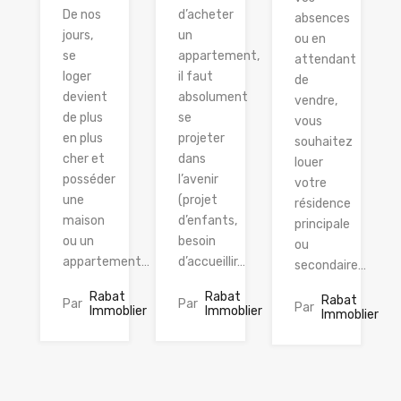
d’acheter
De nos
absences
un
jours,
ou en
appartement,
se
attendant
il faut
loger
de
absolument
devient
vendre,
se
de plus
vous
projeter
en plus
souhaitez
dans
cher et
louer
l’avenir
posséder
votre
(projet
une
résidence
d’enfants,
maison
principale
besoin
ou un
ou
d’accueillir…
appartement…
secondaire…
Rabat
Rabat
Rabat
Par
Par
Par
Immoblier
Immoblier
Immoblier