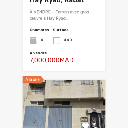
Hay Ryad, Rabat
À VENDRE – Terrain avec gros
œuvre à Hay Ryad,…
Chambres
Surface
4
440
A Vendre
7,000,000MAD
A la une