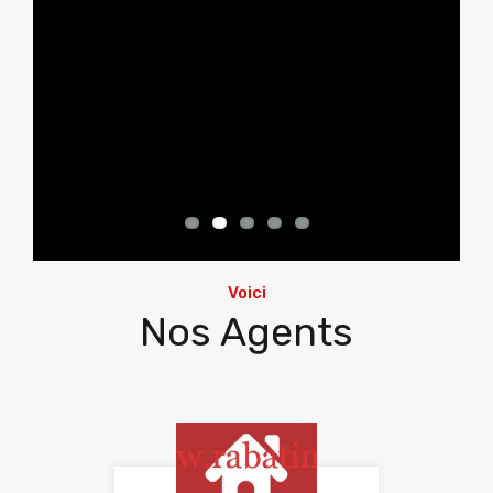
Emplacement : Allal Bahraoui – zone calme,
…
3
2
Chambres
Salle de bains
Voici
Nos Agents