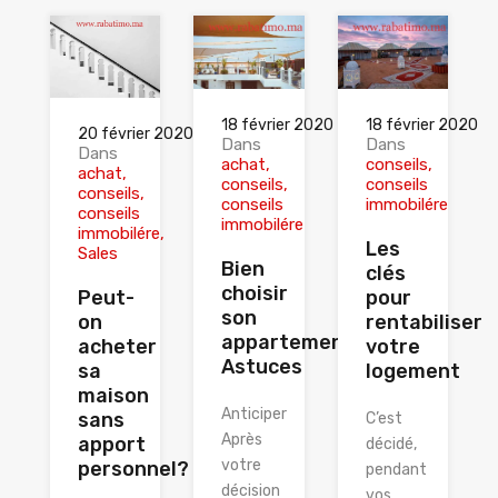
18 février 2020
18 février 2020
20 février 2020
Dans
Dans
Dans
achat
conseils
achat
conseils
conseils
conseils
conseils
immobilére
conseils
immobilére
immobilére
Les
Sales
Bien
clés
choisir
pour
Peut-
son
rentabiliser
on
appartement:
votre
acheter
Astuces
logement
sa
maison
Anticiper
sans
C’est
Après
apport
décidé,
votre
personnel?
pendant
décision
vos