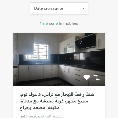
Date croissante
1
à
3
sur
3
Immobilies
شقة رائعة للإيجار مع تراس، 3 غرف نوم،
مطبخ مجهز، غرفة معيشة مع مدفأة،
مكيفة. مصعد وجراج
شقة رائعة للإيجار مع تراس،…