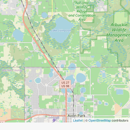
Leaflet
| ©
OpenStreetMap
contributors