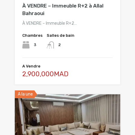
À VENDRE – Immeuble R+2 à Allal
Bahraoui
À VENDRE – Immeuble R+2…
Chambres
Salles de bain
3
2
A Vendre
2,900,000MAD
A la une