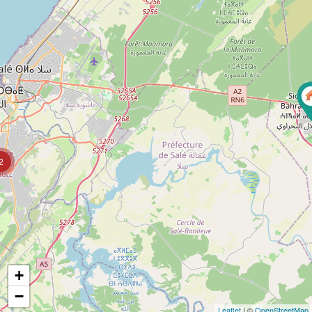
2
+
−
Leaflet
| ©
OpenStreetMap