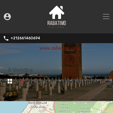
+212661460694
A Vendre