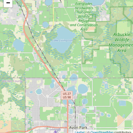
−
Leaflet
| ©
OpenStreetMap
contributors