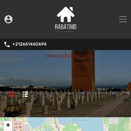
+212661460694
Duplex
+