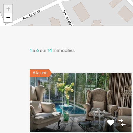
+
−
1
à
6
sur
14
Immobilies
A la une