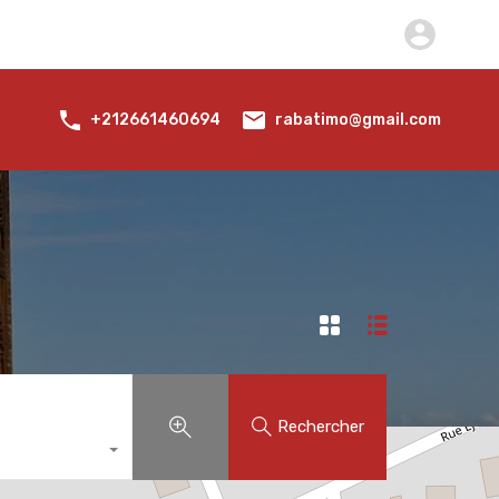
erchez Des Biens
A Propos
Nous Contactez
rabatimo@gmail.com
+212661460694
Rechercher