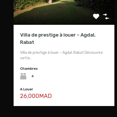
Villa de prestige à louer – Agdal,
Rabat
Villa de prestige à louer – Agdal, Rabat Découvrez
cette…
Chambres
4
A Louer
26,000MAD