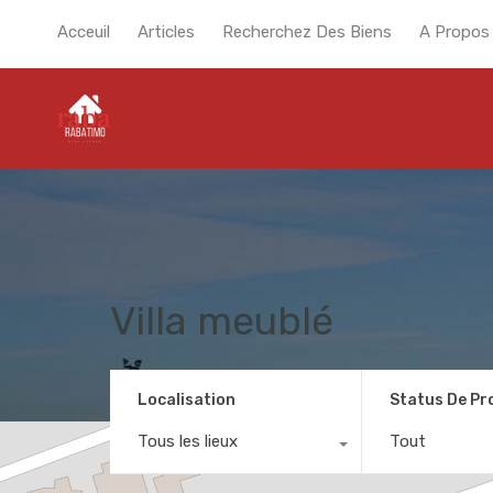
Acceuil
Articles
Recherchez Des Biens
A Propos
Villa meublé
Localisation
Status De Pr
Tous les lieux
Tout