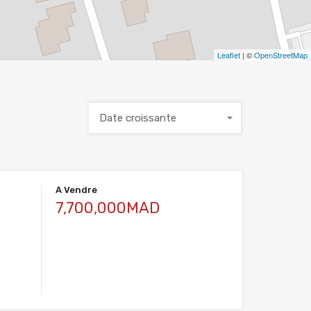
Leaflet
| ©
OpenStreetMap
Date croissante
A Vendre
7,700,000MAD