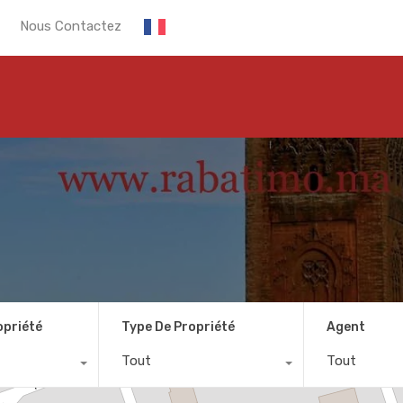
Nous Contactez
Acceuil
Articles
Rech
opriété
Type De Propriété
Agent
Tout
Tout