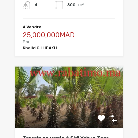
m²
800
4
A Vendre
25,000,000MAD
Par
Khalid CHLIBAKH
Terrain en vente à Sidi Yahya Zaer